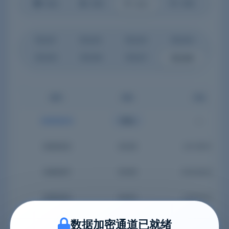
组合
杀组
单双
大小
算法01
算法02
算法03
算法04
算法05
算法06
算法07
算法08
期号
时间
开奖
3466403
161s
—
3466402
04:49
4+1+8=13
3466401
04:46
6+6+8=20
3466400
04:42
2+8+5=15
数据加密通道已就绪
3466399
04:39
4+5+3=12