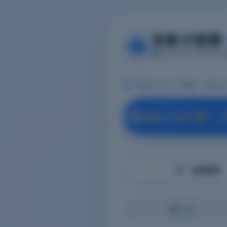
加拿大智测
加拿大28 / PC28 
数据源 100% 可溯
8 套核
行中
下一期
算法03 近5
75s
推荐
智能预测
组合