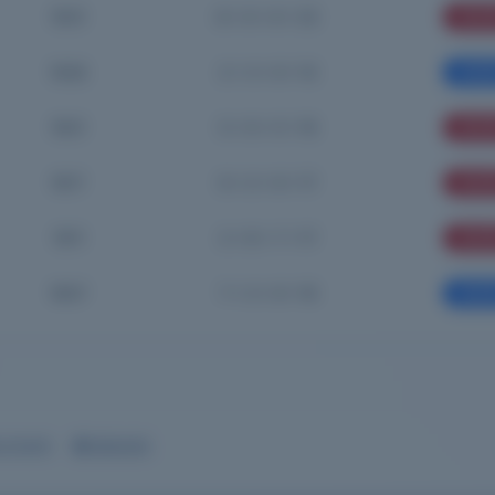
16:31
8 + 9 + 6 = 23
杀小
16:26
2 + 3 + 9 = 14
杀大
16:21
5 + 9 + 5 = 19
杀小
16:17
6 + 2 + 9 = 17
杀小
16:11
2 + 8 + 7 = 17
杀小
16:07
7 + 3 + 9 = 19
杀大
合作咨询
隐私政策