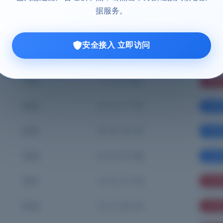
17:16
6 + 4 + 0 = 10
杀大
据服务。
17:12
1 + 1 + 4 = 06
杀小
安全接入 立即访问
17:06
1 + 2 + 5 = 08
杀大
17:01
1 + 1 + 0 = 02
杀小
16:56
6 + 0 + 7 = 13
杀小
16:52
8 + 9 + 4 = 21
杀大
16:46
0 + 6 + 0 = 06
杀小
16:41
3 + 5 + 7 = 15
杀小
16:36
5 + 7 + 9 = 21
杀大