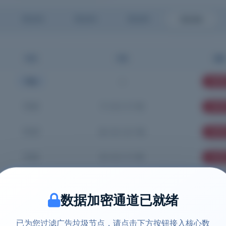
算法03
算法04
算法05
算法06
时间
开奖
预测
75s
—
杀大
17:41
7 + 5 + 1 = 13
杀大
17:37
8 + 0 + 2 = 10
杀大
17:31
9 + 0 + 1 = 10
杀大
17:26
6 + 5 + 5 = 16
杀小
数据加密通道已就绪
17:21
2 + 5 + 4 = 11
杀大
已为您过滤广告垃圾节点，请点击下方按钮接入核心数