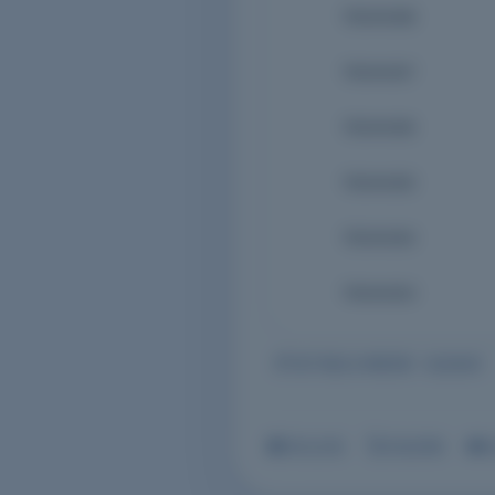
115044368
115044367
115044366
115044365
115044364
115044363
基于最近20期回测 · 动态校准
算法文档
历史回测