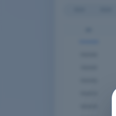
算法01
算法02
期号
115044383
115044382
115044381
115044380
115044379
115044378