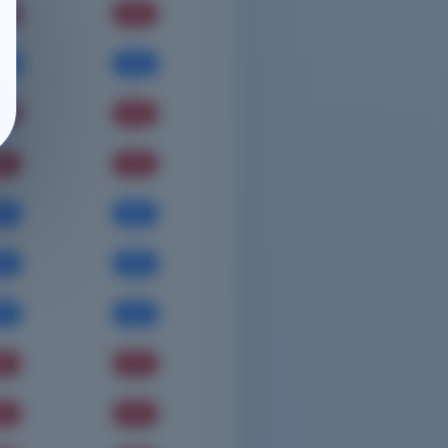
双
对
双
错
双
对
单
对
单
错
单
错
双
错
单
对
双
对