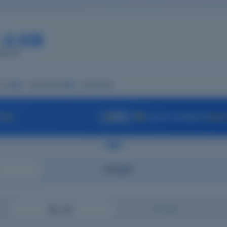
· 企业版
智能决策
心算法
实时回测引擎
机构级风控
0期胜率
当前连对
期
组合命中
62.5%
↑
3
60%
专业走势
大小
杀组