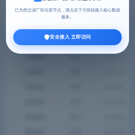
已为您过滤广告垃圾节点，请点击下方按钮接入核心数据
115044555
15:11
0 + 1 + 3 = 04
服务。
115044554
15:07
9 + 1 + 8 = 18
安全接入 立即访问
115044553
15:01
0 + 6 + 6 = 12
115044552
14:56
6 + 2 + 5 = 13
115044551
14:51
5 + 7 + 9 = 21
115044550
14:46
5 + 8 + 0 = 13
115044549
14:41
4 + 9 + 5 = 18
115044548
14:37
4 + 2 + 8 = 14
115044547
14:32
0 + 7 + 8 = 15